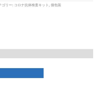
テゴリー:
コロナ抗体検査キット
,
個包装