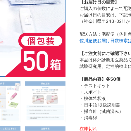
【お届け日の目安】
ご購入の個数によって配
お届け日の目安は、下記
（神奈川県〒243-0211
配送方法：宅配便（佐川
佐川急便お届け日数検索
【ご注文前にご確認下さ
本品は体外診断用医薬品
試験研究用、定性的検出
【商品内容】各50個
・テストキット
・スポイト
・検体希釈液
・日本語 取扱説明書
・採血針（滅菌済み）
・消毒綿
在庫切れ