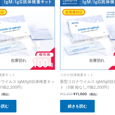
の
在
価
の
格
価
は
格
¥12,500
は
で
¥11,000
し
で
た。
す。
在庫切れ
在庫切れ
検査キット
コロナ抗体検査キット
ウイルス IgM/IgG抗体検査キッ
新型コロナウイルス IgM/IgG
/1箱2,200円）
ト（5個 箱なし/1個2,200円）
¥
12,500
¥
11,000
（税込）
（税込）
を読む
続きを読む