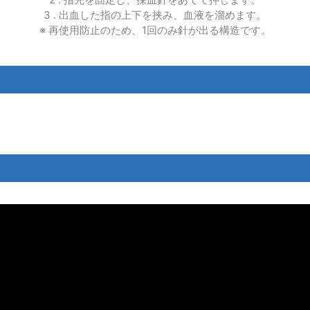
3 . 出血した指の上下を挟み、血液を溜めます。
※ 再使用防止のため、1回のみ針が出る構造です。