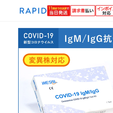
内
容
を
ス
キ
ッ
プ