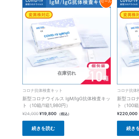
セール
の
在
価
の
格
価
は
格
¥24,000
は
で
¥19,800
し
で
た。
す。
在庫切れ
コロナ抗体検査キット
コロナ抗体
新型コロナウイルス IgM/IgG抗体検査キッ
新型コロナ
ト（10箱/1箱1,980円）
ト（100箱
¥
24,000
¥
19,800
¥
220,000
（税込）
続きを読む
続き