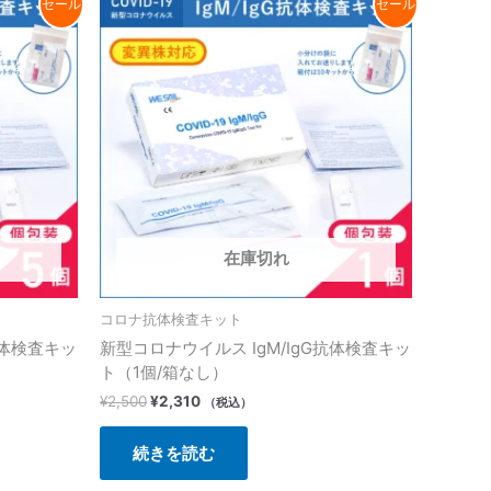
セール
セール
の
在
価
の
格
価
は
格
¥2,500
は
で
¥2,310
し
で
た。
す。
在庫切れ
コロナ抗体検査キット
抗体検査キッ
新型コロナウイルス IgM/IgG抗体検査キッ
ト（1個/箱なし）
¥
2,500
¥
2,310
（税込）
続きを読む